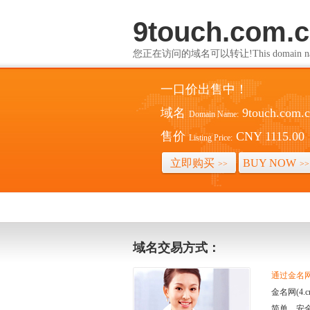
9touch.com.
您正在访问的域名可以转让!This domain name i
一口价出售中！
域名
9touch.com.
Domain Name:
售价
CNY 1115.00
Listing Price:
立即购买
BUY NOW
>>
>>
域名交易方式：
通过金名网(
金名网(4
简单、安