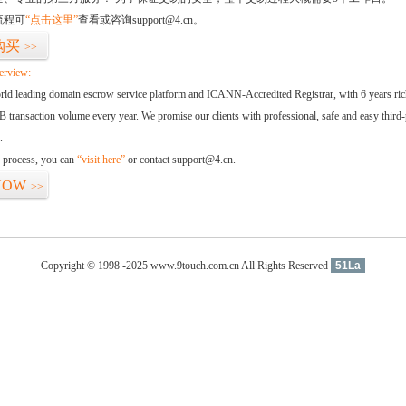
流程可
“点击这里”
查看或咨询support@4.cn。
购买
>>
erview:
orld leading domain escrow service platform and ICANN-Accredited Registrar, with 6 years ri
 transaction volume every year. We promise our clients with professional, safe and easy third-
.
d process, you can
“visit here”
or contact support@4.cn.
NOW
>>
Copyright © 1998 -2025 www.9touch.com.cn All Rights Reserved
51La