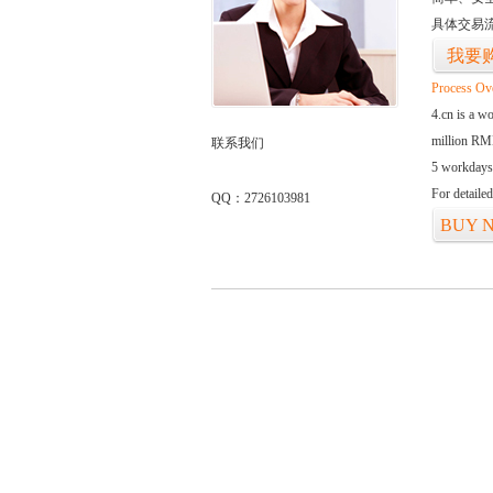
具体交易
我要
Process Ov
4.cn is a w
million RMB
联系我们
5 workdays
For detaile
QQ：2726103981
BUY 